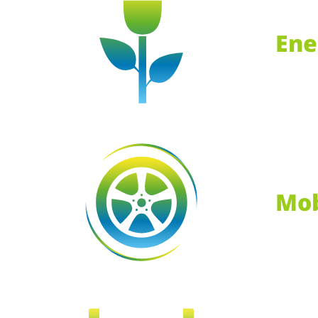
Ene
Mob