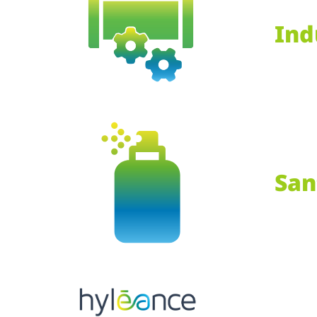
Ind
San