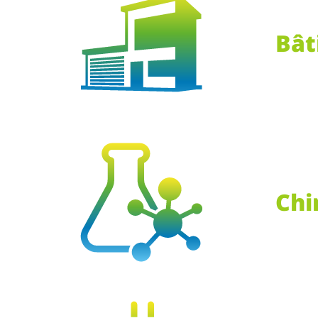
Bât
Chi